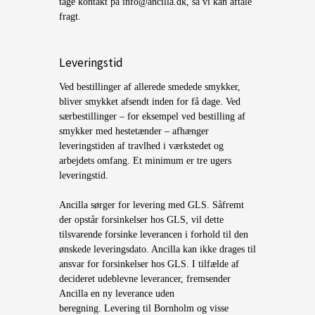
tage kontakt på info@ancilla.dk, så vi kan aftale
fragt.
Leveringstid
Ved bestillinger af allerede smedede smykker,
bliver smykket afsendt inden for få dage. Ved
særbestillinger – for eksempel ved bestilling af
smykker med hestetænder – afhænger
leveringstiden af travlhed i værkstedet og
arbejdets omfang. Et minimum er tre ugers
leveringstid.
Ancilla sørger for levering med GLS. Såfremt
der opstår forsinkelser hos GLS, vil dette
tilsvarende forsinke leverancen i forhold til den
ønskede leveringsdato. Ancilla kan ikke drages til
ansvar for forsinkelser hos GLS. I tilfælde af
decideret udeblevne leverancer, fremsender
Ancilla en ny leverance uden
beregning. Levering til Bornholm og visse