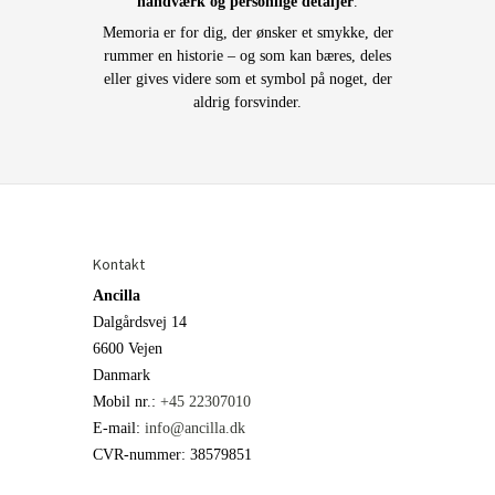
håndværk og personlige detaljer
.
Memoria er for dig, der ønsker et smykke, der
rummer en historie – og som kan bæres, deles
eller gives videre som et symbol på noget, der
aldrig forsvinder.
Kontakt
Ancilla
Dalgårdsvej 14
6600 Vejen
Danmark
Mobil nr.
:
+45 22307010
E-mail
:
info@ancilla.dk
CVR-nummer
:
38579851