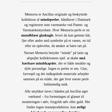
Memoria er Ancillas originale og beskyttede
kollektion af
mindeperler
, håndlavet i Danmark
og registreret som varemærke ved Patent- og
Varemærkestyrelsen. Hver Memoria-perle er en
mundblæst glaskugle
, hvori du kan gemme hår,
fjer eller andre små symboler på et væsen, en tid
eller en oplevelse, du ønsker at bære tæt på.
Navnet
Memoria
betyder “minde” på latin og
afspejler kollektionens sjæl: at skabe
små
bærbare mindekapsler
, der er både smukke og
dybt personlige. Ingen to perler er ens. Glas,
farvespil og det indkapslede materiale arbejder
sammen på en måde, der gør hver eneste perle
fuldstændig unik.
Alle smykker laves i hånden på Ancillas eget
værksted – fra formningen af glasset til
monteringen i sølv, forgyldt sølv eller guld. Her
findes ingen masseproduktion; kun
ærligt