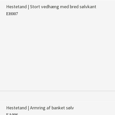
Hestetand | Stort vedhæng med bred sølvkant
EH007
Hestetand | Armring af banket sølv
EA006