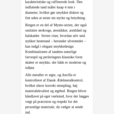
karakteristiske og raffinerede look. Den
indfattede tand måler knap 4 mm i
diameter, hvilket gør smykket diskret og
fint uden at miste sin styrke og betydning.
Ringen er en del af Mynte-serien, der også
omfatter ørekroge, ørestikker, armbånd og
halskæder. Serien viser, hvordan selv små
stykker hestetand – herunder ulvetænder –
kan indgå i elegant smykkedesign.
Kombinationen af tandens naturlige
farvespil og perleringens klassiske form
skaber et smykke, der både er moderne og
tidløst.
Alle metaller er ægte, og Ancilla er
kontrolleret af Dansk Ædelmetalkontrol,
hvilket sikrer korrekt stempling, høj
materialekvalitet og ægthed. Ringen bliver
håndlavet på eget værksted, hvor der lægges
vægt på præcision og respekt for det
personlige materiale, du vælger at sende
ind.