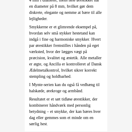
4 mm i diameter, mens hele ørestikket har
en diameter på 8 mm, hvilket gør dem
diskrete, elegante og nemme at bære til alle
lejligheder.
Smykkerne er et glimrende eksempel på,
hvordan selv små stykker hestetand kan
indgå i fine og harmoniske smykker. Hvert
par ørestikker fremstilles i hånden på eget
værksted, hvor der lægges vægt på
præcision, kvalitet og æstetik. Alle metaller
er ægte, og Ancilla er kontrolleret af Dansk
Ædelmetalkontrol, hvilket sikrer korrekt
stempling og holdbarhed.
I Mynte-serien kan du også få vedhæng til
halskæde, ørekroge og armbånd.
Resultatet er et sæt tidløse ørestikker, der
kombinerer håndværk med personlig
betydning – et smykke, der kan bæres hver
dag eller gemmes som et minde om en
særlig hest.