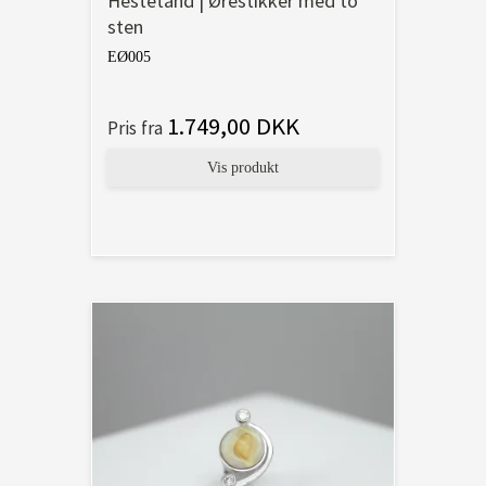
Hestetand | Ørestikker med to
sten
EØ005
1.749,00 DKK
Pris fra
Vis produkt