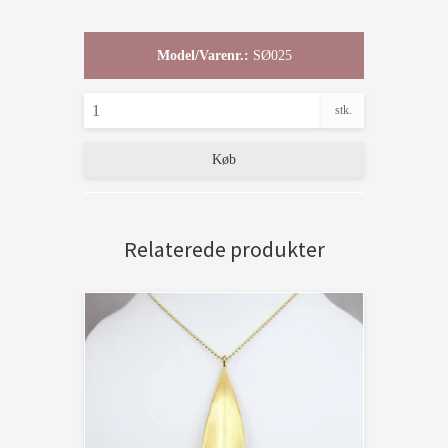
Model/Varenr.:
SØ025
stk.
Køb
Relaterede produkter