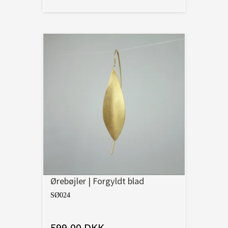
Ørebøjler | Forgyldt blad
SØ024
599,00 DKK