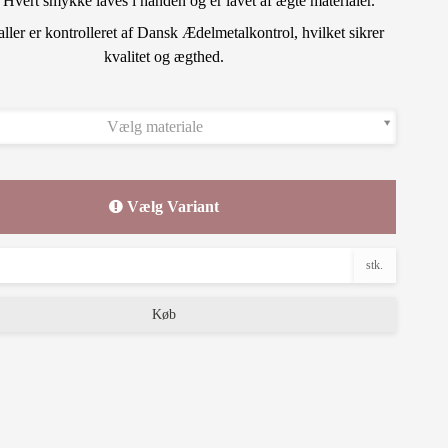
 Hvert smykke laves i hånden og er lavet af ægte materialer.
aller er kontrolleret af Dansk Ædelmetalkontrol, hvilket sikrer
kvalitet og ægthed.
Vælg materiale
Vælg Variant
stk.
Køb