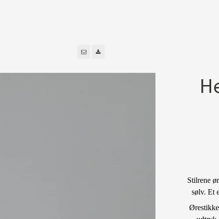
He
Stilrene ø
sølv. Et 
Ørestikke